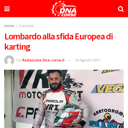
Home
Curiosità
Lombardo alla sfida Europea di
karting
Da
Redazione Dna-corse.it
14 Agosto 2021