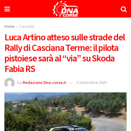
Home
Curiosità
Luca Artino atteso sulle strade del
Rally di Casciana Terme: il pilota
pistoiese sarà al “via” su Skoda
Fabia RS
Da
Redazione Dna-corse.it
3 Settembre 2025