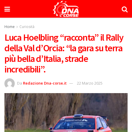
Home
Curiosità
Luca Hoelbling “racconta” il Rally
della Val d’Orcia: “la gara su terra
più bella d’Italia, strade
incredibili”.
Da
Redazione Dna-corse.it
22 Marzo 2025