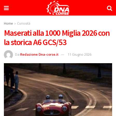
Home
Curiosità
Maserati alla 1000 Miglia 2026 con
la storica A6 GCS/53
Da
Redazione Dna-corse.it
11 Giugno 2026