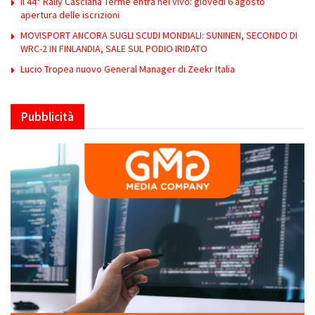
Il 44° Rally Casciana Terme entra nel vivo: giovedì 6 agosto
apertura delle iscrizioni
MOVISPORT ANCORA SUGLI SCUDI MONDIALI: SUNINEN, SECONDO DI
WRC-2 IN FINLANDIA, SALE SUL PODIO IRIDATO
Lucio Tropea nuovo General Manager di Zeekr Italia
Pubblicità