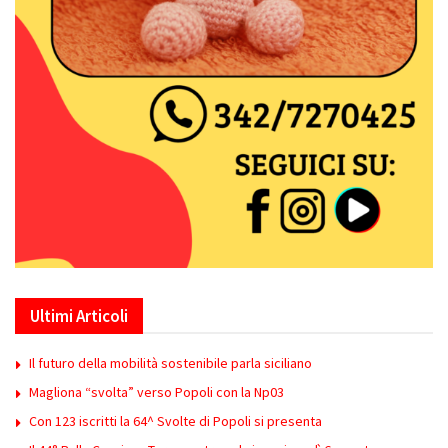
Ultimi Articoli
Il futuro della mobilità sostenibile parla siciliano
Magliona “svolta” verso Popoli con la Np03
Con 123 iscritti la 64^ Svolte di Popoli si presenta