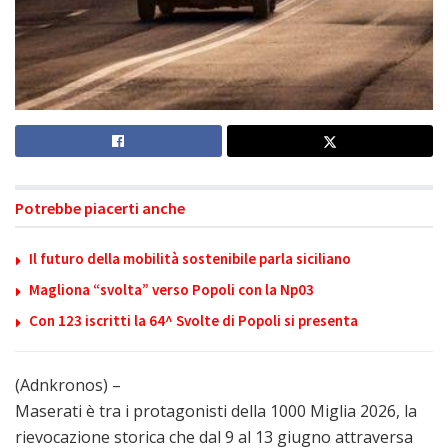
Potrebbe piacerti anche
Il futuro della mobilità sostenibile parla siciliano
Magliona “svolta” verso Popoli con la Np03
Con 123 iscritti la 64^ Svolte di Popoli si presenta
(Adnkronos) –
Maserati è tra i protagonisti della 1000 Miglia 2026, la
rievocazione storica che dal 9 al 13 giugno attraversa