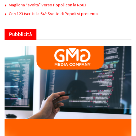
Magliona “svolta” verso Popoli con la Np03
Con 123 iscritti la 64^ Svolte di Popoli si presenta
Pubblicità