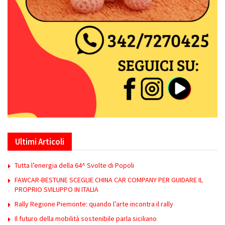
Ultimi Articoli
Tutta l’energia della 64^ Svolte di Popoli
FAWCAR-BESTUNE SCEGLIE CHINA CAR COMPANY PER GUIDARE IL
PROPRIO SVILUPPO IN ITALIA
Rally Regione Piemonte: quando l’arte incontra il rally
Il futuro della mobilità sostenibile parla siciliano