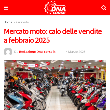
Home
Curiosità
Mercato moto: calo delle vendite
a febbraio 2025
Da
Redazione Dna-corse.it
14 Marzo 2025