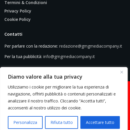
Termini & Condizioni
Privacy Policy
Cookie Policy
Contatti
Per parlare con la redazione:
redazione@gmgmediacompany.it
Per la tua pubblicità:
info@gmgmediacompany.it
Diamo valore alla tua privacy
Utilizziamo i cookie per migliorare la tua esperienza di
navigazione, offrirti pubblicità o contenuti personalizzati e
analizzare il nostro traffico. Cliccando “Accetta tutti”,
© 2026 GMG Media Company Di Mossutti Gianluca | Sede legale: Corso
acconsenti al nostro utilizzo dei cookie.
Umberto Maddalena 25 - Cap 83030 - Venticano (AV) | P.IVA:
03234710642 | C.F: MSSGLC89D15L483O | REA: AV - 313130 | Domicilio
Personalizza
Rifiuta tutto
Accettare tutto
digitale: gmgmediacompany@pec.it