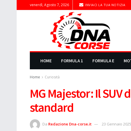
venerdì, Agosto 7, 2026
INVIACI LA TUA NOTIZIA
HOME
FORMULA 1
FORMULA E
MO
Home
Curiosità
MG Majestor: Il SUV di
standard
Da
Redazione Dna-corse.it
23 Gennaio 202