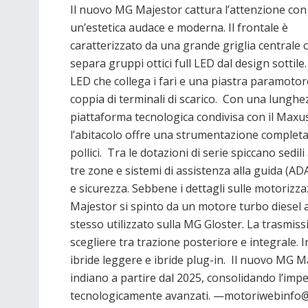
Il nuovo MG Majestor cattura l’attenzione con
un’estetica audace e moderna. Il frontale è
caratterizzato da una grande griglia centrale 
separa gruppi ottici full LED dal design sottile
LED che collega i fari e una piastra paramoto
coppia di terminali di scarico. Con una lunghe
piattaforma tecnologica condivisa con il Maxus 
l’abitacolo offre una strumentazione complet
pollici. Tra le dotazioni di serie spiccano sedil
tre zone e sistemi di assistenza alla guida (AD
e sicurezza. Sebbene i dettagli sulle motorizz
Majestor si spinto da un motore turbo diesel a
stesso utilizzato sulla MG Gloster. La trasmiss
scegliere tra trazione posteriore e integrale.
ibride leggere e ibride plug-in. Il nuovo MG M
indiano a partire dal 2025, consolidando l’impe
tecnologicamente avanzati. —motoriwebinfo