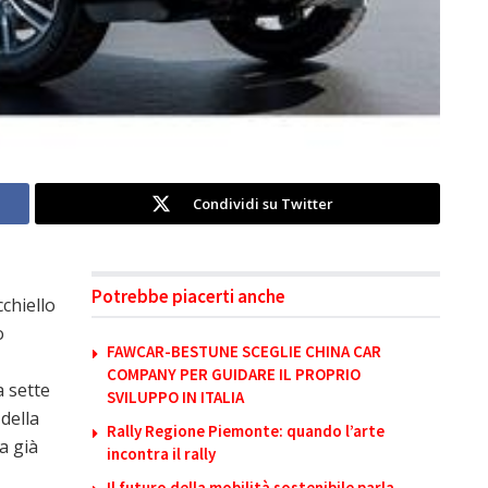
Condividi su Twitter
Potrebbe piacerti anche
chiello
o
FAWCAR-BESTUNE SCEGLIE CHINA CAR
COMPANY PER GUIDARE IL PROPRIO
 sette
SVILUPPO IN ITALIA
della
Rally Regione Piemonte: quando l’arte
a già
incontra il rally
Il futuro della mobilità sostenibile parla