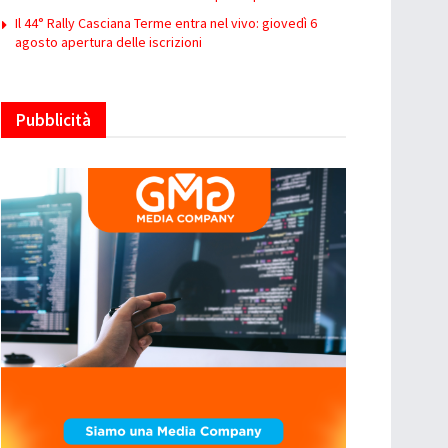
Il 44° Rally Casciana Terme entra nel vivo: giovedì 6
agosto apertura delle iscrizioni
Pubblicità