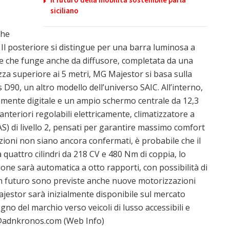
siciliano
che
. Il posteriore si distingue per una barra luminosa a
re che funge anche da diffusore, completata da una
zza superiore ai 5 metri, MG Majestor si basa sulla
D90, un altro modello dell’universo SAIC. All’interno,
amente digitale e un ampio schermo centrale da 12,3
i anteriori regolabili elettricamente, climatizzatore a
AS) di livello 2, pensati per garantire massimo comfort
azioni non siano ancora confermati, è probabile che il
 quattro cilindri da 218 CV e 480 Nm di coppia, lo
ione sarà automatica a otto rapporti, con possibilità di
 In futuro sono previste anche nuove motorizzazioni
ajestor sarà inizialmente disponibile sul mercato
gno del marchio verso veicoli di lusso accessibili e
@adnkronos.com (Web Info)