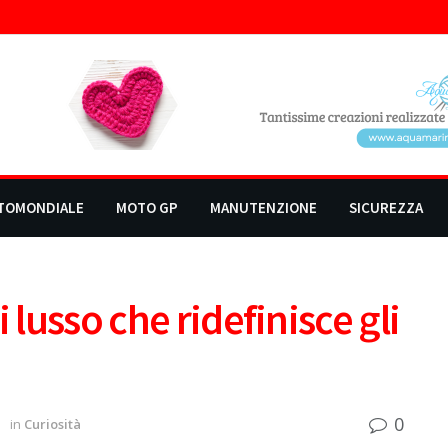
TOMONDIALE
MOTO GP
MANUTENZIONE
SICUREZZA
 lusso che ridefinisce gli
0
5
in
Curiosità