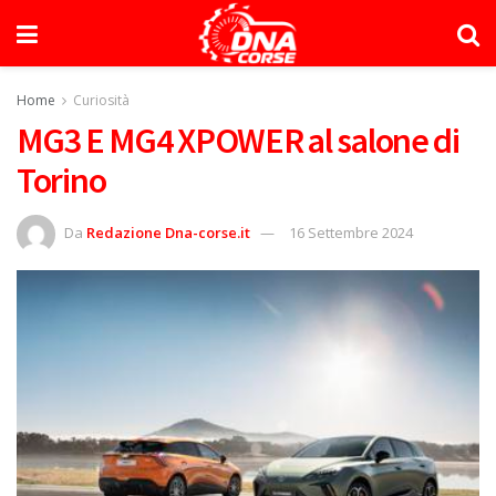
Home
Curiosità
MG3 E MG4 XPOWER al salone di
Torino
Da
Redazione Dna-corse.it
16 Settembre 2024