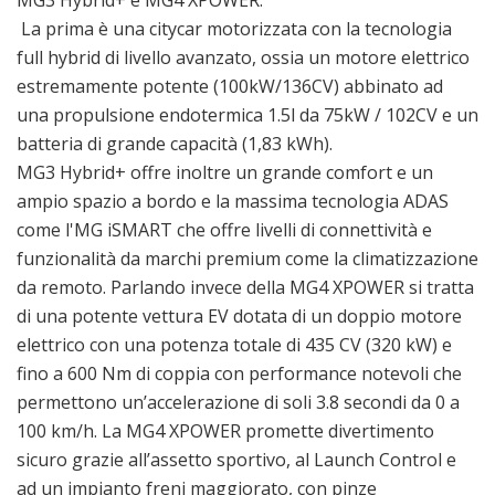
MG3 Hybrid+ e MG4 XPOWER.
La prima è una citycar motorizzata con la tecnologia
full hybrid di livello avanzato, ossia un motore elettrico
estremamente potente (100kW/136CV) abbinato ad
una propulsione endotermica 1.5l da 75kW / 102CV e un
batteria di grande capacità (1,83 kWh).
MG3 Hybrid+ offre inoltre un grande comfort e un
ampio spazio a bordo e la massima tecnologia ADAS
come l'MG iSMART che offre livelli di connettività e
funzionalità da marchi premium come la climatizzazione
da remoto. Parlando invece della MG4 XPOWER si tratta
di una potente vettura EV dotata di un doppio motore
elettrico con una potenza totale di 435 CV (320 kW) e
fino a 600 Nm di coppia con performance notevoli che
permettono un’accelerazione di soli 3.8 secondi da 0 a
100 km/h. La MG4 XPOWER promette divertimento
sicuro grazie all’assetto sportivo, al Launch Control e
ad un impianto freni maggiorato, con pinze