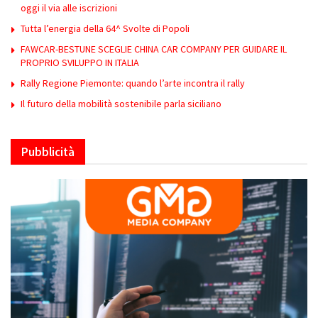
oggi il via alle iscrizioni
Tutta l’energia della 64^ Svolte di Popoli
FAWCAR-BESTUNE SCEGLIE CHINA CAR COMPANY PER GUIDARE IL
PROPRIO SVILUPPO IN ITALIA
Rally Regione Piemonte: quando l’arte incontra il rally
Il futuro della mobilità sostenibile parla siciliano
Pubblicità