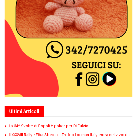
Ultimi Articoli
La 64^ Svolte di Popoli è poker per Di Fulvio
Il XXXVIII Rallye Elba Storico – Trofeo Locman Italy entra nel vivo: da