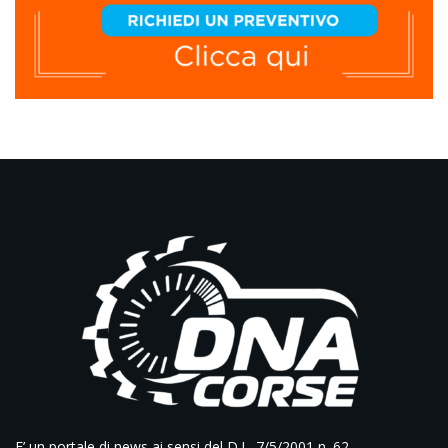
E’ un portale di news ai sensi del D.L. 7/5/2001 n. 62