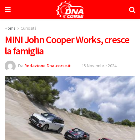
Home
Curiosità
MINI John Cooper Works, cresce
la famiglia
Da
Redazione Dna-corse.it
15 Novembre 2024