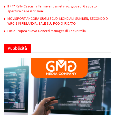
Il 44° Rally Casciana Terme entra nel vivo: giovedì 6 agosto
apertura delle iscrizioni
MOVISPORT ANCORA SUGLI SCUDI MONDIALI: SUNINEN, SECONDO DI
WRC-2 IN FINLANDIA, SALE SUL PODIO IRIDATO
Lucio Tropea nuovo General Manager di Zeekr Italia
Pubblicità