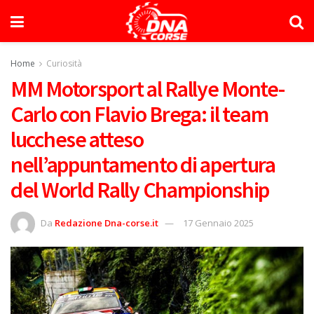
Home
Curiosità
MM Motorsport al Rallye Monte-
Carlo con Flavio Brega: il team
lucchese atteso
nell’appuntamento di apertura
del World Rally Championship
Da
Redazione Dna-corse.it
17 Gennaio 2025