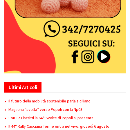
Ultimi Articoli
Il futuro della mobilità sostenibile parla siciliano
Magliona “svolta” verso Popoli con la Np03
Con 123 iscritti la 64^ Svolte di Popoli si presenta
Il 44° Rally Casciana Terme entra nel vivo: giovedì 6 agosto