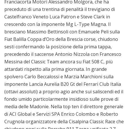
Franciacorta Motori Alessandro Molgora, che ha
preceduto di una trentina di penalità il trevigiano di
Castelfranco Veneto Luca Patron e Steve Clark in
crescendo con la imponente Mg L-Type Magna. Il
bresciano Massimo Bettinsoli con Emanuele Peli sulla
Fiat Balilla Coppa d’Oro della Brescia corse, chiudono
sesti confermando la posizione della prima tappa,
precedendo il saccense Antonio Nizzola con Francesco
Messina del Classic Team ancora su Fiat 508 C, più
attardati rispetto alla prima giornata. In grande
spolvero Carlo Beccalossi e Marzia Marchioni sulla
imponente Lancia Aurelia B20 Gt del Ferrari Club Italia
(ottavi assoluti) a proprio agio anche sui saliscendi ed il
fondo umido particolarmente insidioso sulle prove di
media delle Madonie. Nella top ten il direttore generale
di ACI Global e Servizi SPA Enrico Colombo e Roberto
Crugnola organizzatore della Cisalpina Classic Race che
chiudono noni sulla Porsche 911 Targa unificata 2.7,