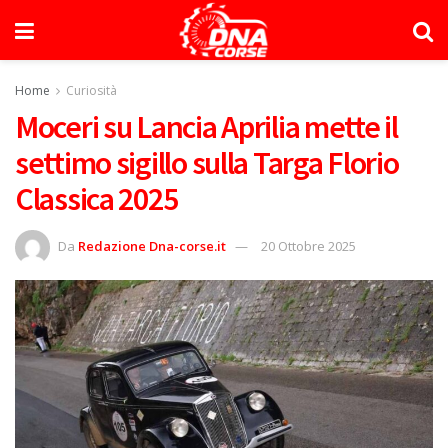
Home
Curiosità
Moceri su Lancia Aprilia mette il
settimo sigillo sulla Targa Florio
Classica 2025
Da
Redazione Dna-corse.it
20 Ottobre 2025