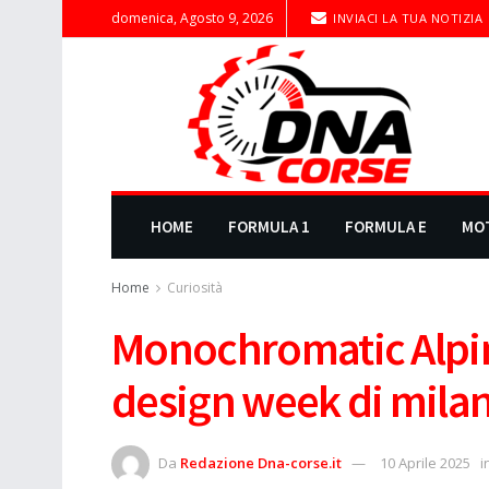
domenica, Agosto 9, 2026
INVIACI LA TUA NOTIZIA
HOME
FORMULA 1
FORMULA E
MO
Home
Curiosità
Monochromatic Alpin
design week di mila
Da
Redazione Dna-corse.it
10 Aprile 2025
i