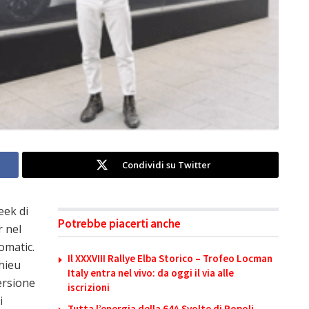
Condividi su Twitter
eek di
Potrebbe piacerti anche
r nel
omatic.
Il XXXVIII Rallye Elba Storico – Trofeo Locman
thieu
Italy entra nel vivo: da oggi il via alle
ersione
iscrizioni
i
Tutta l’energia della 64^ Svolte di Popoli