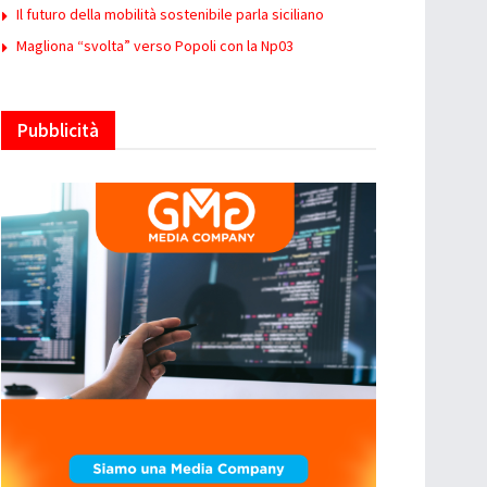
Il futuro della mobilità sostenibile parla siciliano
Magliona “svolta” verso Popoli con la Np03
Pubblicità