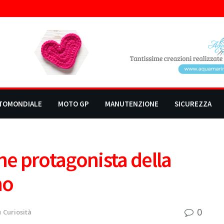
TOMONDIALE
MOTO GP
MANUTENZIONE
SICUREZZA
e protagonista della
no
0
n
Curiosità