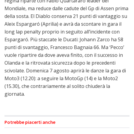
regina riparte con Fabio Quartararo leader del
Mondiale, ma reduce dalle cadute del Gp di Assen prima
della sosta. El Diablo conserva 21 punti di vantaggio su
Aleix Espargaró (Aprilia) e avrà da scontare in gara il
long lap penalty proprio in seguito all’incidente con
Espargaró. Più staccate le Ducati: Johann Zarco ha 58
punti di svantaggio, Francesco Bagnaia 66. Ma ‘Pecco’
vuole ripartire da dove aveva finito, con il successo in
Olanda e la ritrovata sicurezza dopo le precedenti
scivolate. Domenica 7 agosto aprirà le danze la gara di
Moto3 (12.20): a seguire la MotoGp (14) e la Moto2
(15.30), che contrariamente al solito chiuderà la
giornata.
Potrebbe piacerti anche