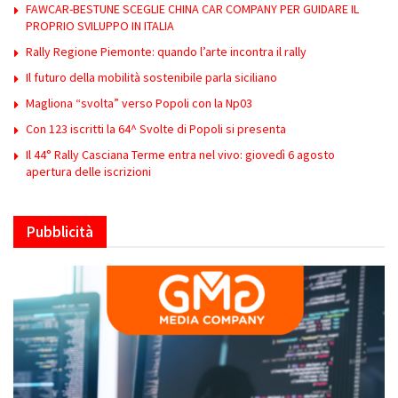
FAWCAR-BESTUNE SCEGLIE CHINA CAR COMPANY PER GUIDARE IL
PROPRIO SVILUPPO IN ITALIA
Rally Regione Piemonte: quando l’arte incontra il rally
Il futuro della mobilità sostenibile parla siciliano
Magliona “svolta” verso Popoli con la Np03
Con 123 iscritti la 64^ Svolte di Popoli si presenta
Il 44° Rally Casciana Terme entra nel vivo: giovedì 6 agosto
apertura delle iscrizioni
Pubblicità