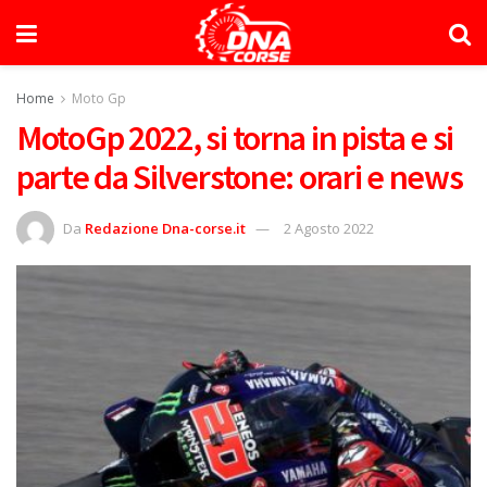
Home
Moto Gp
MotoGp 2022, si torna in pista e si
parte da Silverstone: orari e news
Da
Redazione Dna-corse.it
2 Agosto 2022