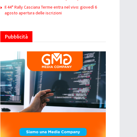
Il 44° Rally Casciana Terme entra nel vivo: giovedì 6
agosto apertura delle iscrizioni
Pubblicità