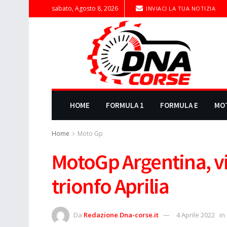
sabato, Agosto 8, 2026
INVIACI LA TUA NOTIZIA
HOME
FORMULA 1
FORMULA E
MO
Home
Moto Gp
MotoGp Argentina, v
trionfo Aprilia
Da
Redazione Dna-corse.it
4 Aprile 2022
in