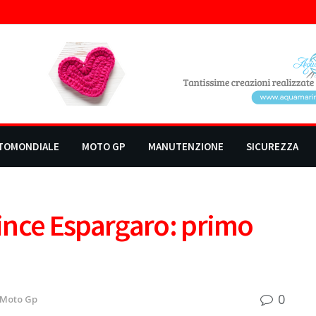
TOMONDIALE
MOTO GP
MANUTENZIONE
SICUREZZA
ince Espargaro: primo
0
Moto Gp