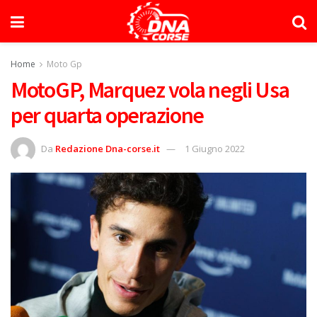
Home
Moto Gp
MotoGP, Marquez vola negli Usa
per quarta operazione
Da
Redazione Dna-corse.it
1 Giugno 2022