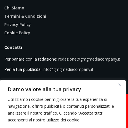
Chi Siamo
Termini & Condizioni
Privacy Policy
Cookie Policy
Contatti
Per parlare con la redazione:
redazione@gmgmediacompany.it
Per la tua pubblicità:
info@gmgmediacompany.it
Diamo valore alla tua privacy
Utilizziamo i cookie per migliorare la tua esperienza di
navigazione, offrirti pubblicità o contenuti personalizzati e
analizzare il nostro traffico. Cliccando “Accetta tutti”,
© 2026 GMG Media Company Di Mossutti Gianluca | Sede legale: Corso
acconsenti al nostro utilizzo dei cookie.
Umberto Maddalena 25 - Cap 83030 - Venticano (AV) | P.IVA: