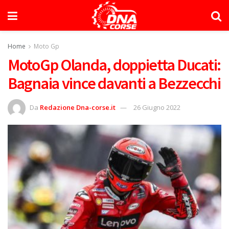
Home
Moto Gp
MotoGp Olanda, doppietta Ducati:
Bagnaia vince davanti a Bezzecchi
Da
Redazione Dna-corse.it
26 Giugno 2022