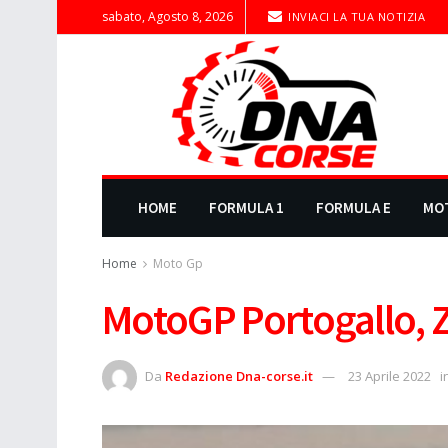
sabato, Agosto 8, 2026
INVIACI LA TUA NOTIZIA
HOME
FORMULA 1
FORMULA E
MO
Home
Moto Gp
MotoGP Portogallo, Z
Da
Redazione Dna-corse.it
23 Aprile 2022
i