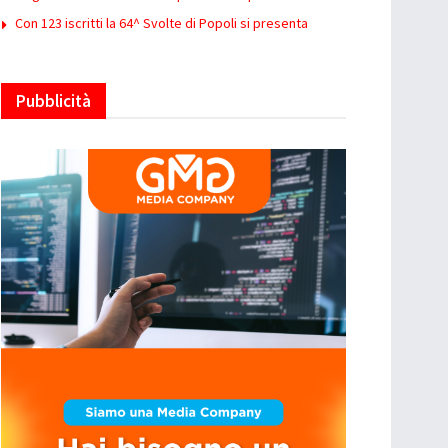
Con 123 iscritti la 64^ Svolte di Popoli si presenta
Pubblicità