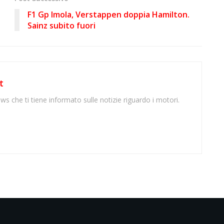
F1 Gp Imola, Verstappen doppia Hamilton.
Sainz subito fuori
t
ws che ti tiene informato sulle notizie riguardo i motori.