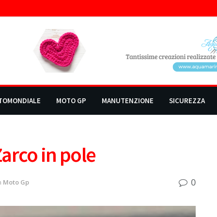
TOMONDIALE
MOTO GP
MANUTENZIONE
SICUREZZA
arco in pole
0
n
Moto Gp