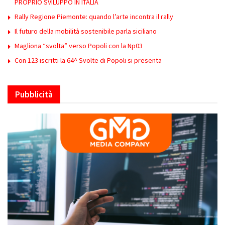
PROPRIO SVILUPPO IN ITALIA
Rally Regione Piemonte: quando l’arte incontra il rally
Il futuro della mobilità sostenibile parla siciliano
Magliona “svolta” verso Popoli con la Np03
Con 123 iscritti la 64^ Svolte di Popoli si presenta
Pubblicità