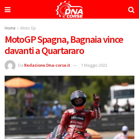
Home
Moto Gp
MotoGP Spagna, Bagnaia vince
davanti a Quartararo
Da
Redazione Dna-corse.it
1 Maggio 2022