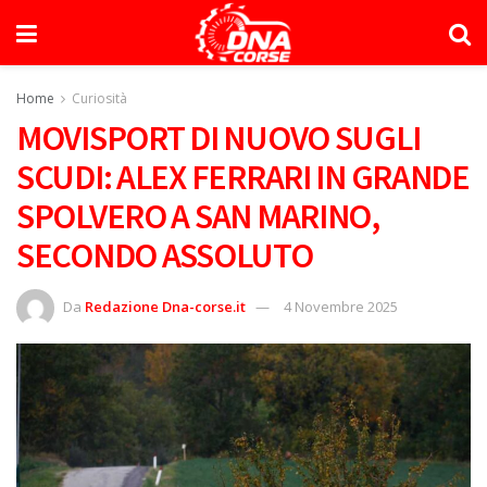
Home
Curiosità
MOVISPORT DI NUOVO SUGLI
SCUDI: ALEX FERRARI IN GRANDE
SPOLVERO A SAN MARINO,
SECONDO ASSOLUTO
Da
Redazione Dna-corse.it
4 Novembre 2025