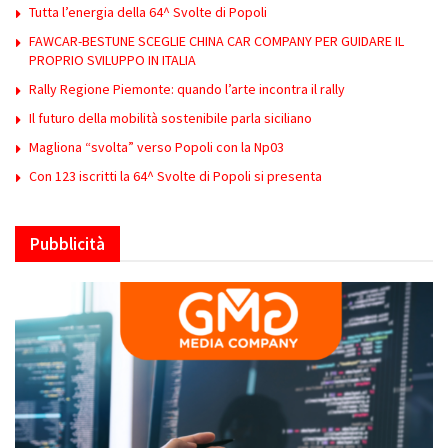
Tutta l’energia della 64^ Svolte di Popoli
FAWCAR-BESTUNE SCEGLIE CHINA CAR COMPANY PER GUIDARE IL
PROPRIO SVILUPPO IN ITALIA
Rally Regione Piemonte: quando l’arte incontra il rally
Il futuro della mobilità sostenibile parla siciliano
Magliona “svolta” verso Popoli con la Np03
Con 123 iscritti la 64^ Svolte di Popoli si presenta
Pubblicità