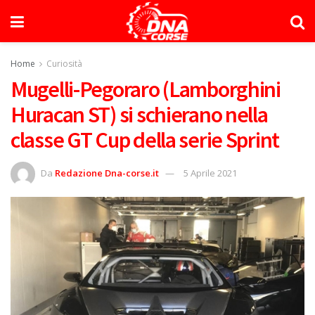
Home
Curiosità
Mugelli-Pegoraro (Lamborghini
Huracan ST) si schierano nella
classe GT Cup della serie Sprint
Da
Redazione Dna-corse.it
5 Aprile 2021