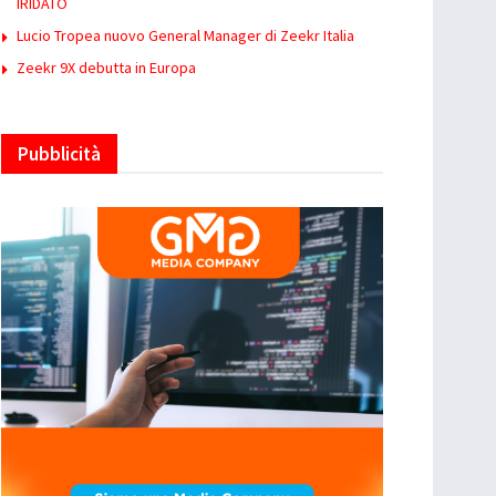
IRIDATO
Lucio Tropea nuovo General Manager di Zeekr Italia
Zeekr 9X debutta in Europa
Pubblicità