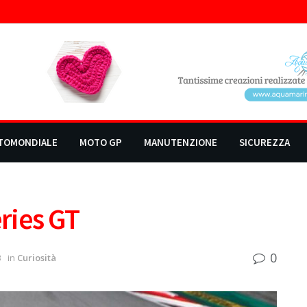
TOMONDIALE
MOTO GP
MANUTENZIONE
SICUREZZA
ries GT
0
3
in
Curiosità