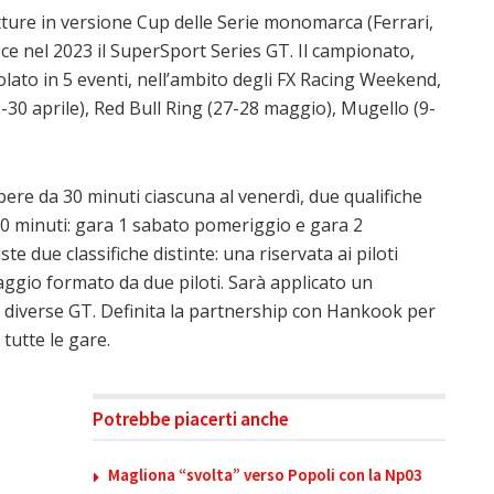
ure in versione Cup delle Serie monomarca (Ferrari,
ce nel 2023 il SuperSport Series GT. Il campionato,
colato in 5 eventi, nell’ambito degli FX Racing Weekend,
29-30 aprile), Red Bull Ring (27-28 maggio), Mugello (9-
ere da 30 minuti ciascuna al venerdì, due qualifiche
30 minuti: gara 1 sabato pomeriggio e gara 2
e due classifiche distinte: una riservata ai piloti
paggio formato da due piloti. Sarà applicato un
e diverse GT. Definita la partnership con Hankook per
 tutte le gare.
Potrebbe piacerti anche
Magliona “svolta” verso Popoli con la Np03