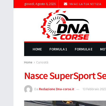
giovedì, Agosto 6, 2026
INVIACI LA TUA NOTIZIA
HOME
FORMULA 1
FORMULA E
MO
Home
Curiosità
Nasce SuperSport Se
Da
Redazione Dna-corse.it
13 Febbraio 202