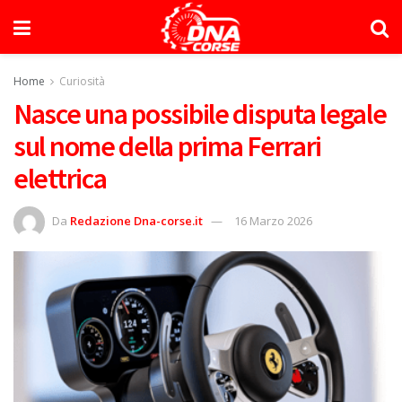
Home
Curiosità
Nasce una possibile disputa legale
sul nome della prima Ferrari
elettrica
Da
Redazione Dna-corse.it
16 Marzo 2026