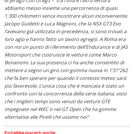
di Jerago Con Orago
– tra l’una e l’altra vettura
abbiamo messo insieme una percorrenza di quasi
1.300 chilometri senza incontrare alcun inconveniente.
Jacopo Guidetti e Luca Magnoni, che la NSX GT3 Evo
l’avevano già utilizzata in precedenza, si sono trovati a
loro agio e hanno fatto un lavoro egregio. A Roma era
con noi un punto di riferimento dell’Endurance e di JAS
Motorsport che costruisce le vetture come Marco
Bonanomi. La sua presenza ci ha anche consentito di
mettere a segno un giro con gomma nuova in 1’31”262
che fa ben sperare per quando il contesto meteo sarà
più favorevole. L’unica cosa che è mancata è stato un
confronto con la concorrenza della serie italiana, visto
che i migliori tempi sono venuti da vetture GTE
impegnate nel WEC o nel GT Open che ha gomme
alternative alle Pirelli che usiamo noi”.
Potrebbe piacerti anche