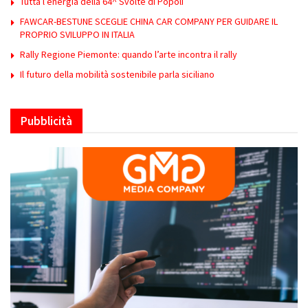
Tutta l’energia della 64^ Svolte di Popoli
FAWCAR-BESTUNE SCEGLIE CHINA CAR COMPANY PER GUIDARE IL
PROPRIO SVILUPPO IN ITALIA
Rally Regione Piemonte: quando l’arte incontra il rally
Il futuro della mobilità sostenibile parla siciliano
Pubblicità