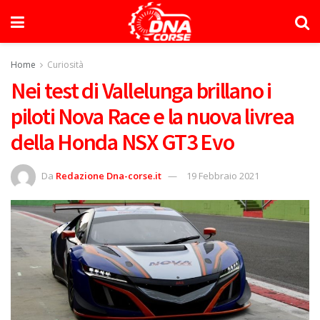
Home
Curiosità
Nei test di Vallelunga brillano i
piloti Nova Race e la nuova livrea
della Honda NSX GT3 Evo
Da
Redazione Dna-corse.it
19 Febbraio 2021