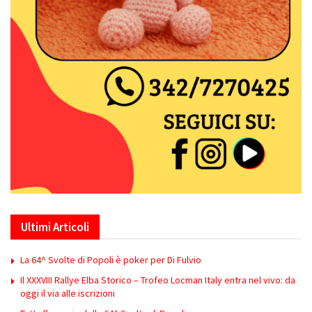
Ultimi Articoli
La 64^ Svolte di Popoli è poker per Di Fulvio
Il XXXVIII Rallye Elba Storico – Trofeo Locman Italy entra nel vivo: da
oggi il via alle iscrizioni