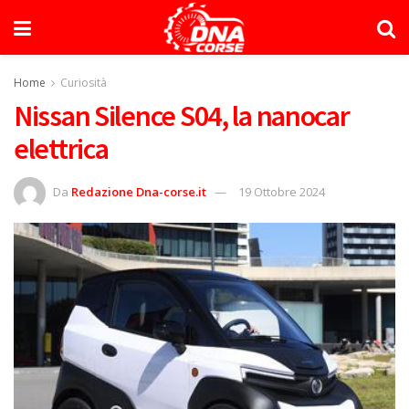
Home
Curiosità
Nissan Silence S04, la nanocar
elettrica
Da
Redazione Dna-corse.it
19 Ottobre 2024