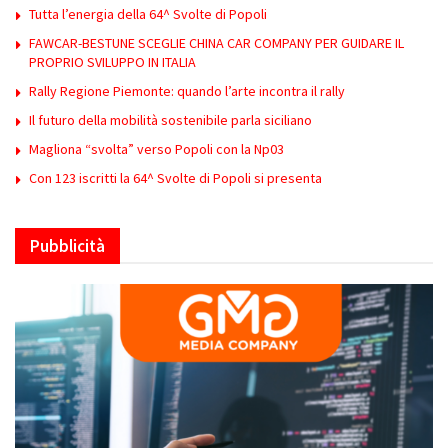
Tutta l’energia della 64^ Svolte di Popoli
FAWCAR-BESTUNE SCEGLIE CHINA CAR COMPANY PER GUIDARE IL
PROPRIO SVILUPPO IN ITALIA
Rally Regione Piemonte: quando l’arte incontra il rally
Il futuro della mobilità sostenibile parla siciliano
Magliona “svolta” verso Popoli con la Np03
Con 123 iscritti la 64^ Svolte di Popoli si presenta
Pubblicità