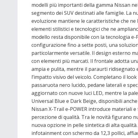
modelli più importanti della gamma Nissan ne
segmento dei SUV destinati alle famiglie. La n
evoluzione mantiene le caratteristiche che ne
elementi stilistici e tecnologici che ne ampliano l
modello resta disponibile con la tecnologia e
configurazione fino a sette posti, una soluzio
particolarmente versatile. Il design esterno ma
con elementi più marcati. Il frontale adotta u
ampia e pulita, mentre il paraurti ridisegnato e
l’impatto visivo del veicolo. Completano il look 
passaruota nero lucido, pedane laterali e specc
aggiornato con nuove luci LED, mentre la palet
Universal Blue e Dark Beige, disponibili anche i
Nissan X-Trail e-POWER introduce materiali e 
percezione di qualità. Tra le novità figurano 
nuova opzione in pelle sintetica di alta qualit
infotainment con schermo da 12,3 pollici, affi