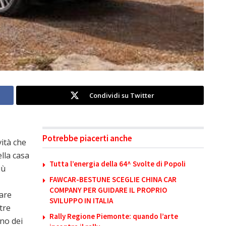
Condividi su Twitter
Potrebbe piacerti anche
vità che
lla casa
Tutta l’energia della 64^ Svolte di Popoli
iù
FAWCAR-BESTUNE SCEGLIE CHINA CAR
COMPANY PER GUIDARE IL PROPRIO
are
SVILUPPO IN ITALIA
ltre
Rally Regione Piemonte: quando l’arte
no dei