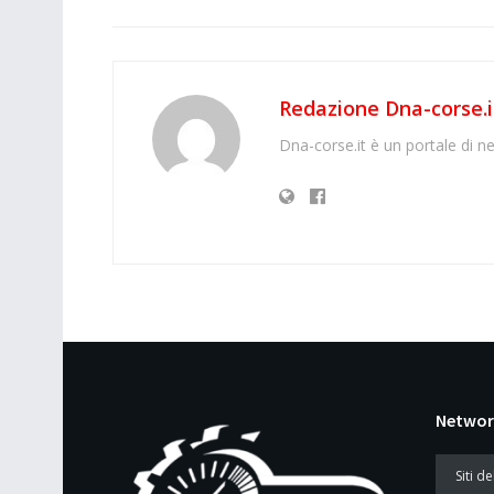
Redazione Dna-corse.i
Dna-corse.it è un portale di ne
Networ