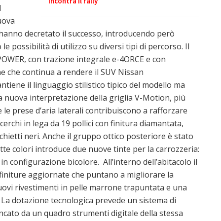
incontra il rally
l
uova
 hanno decretato il successo, introducendo però
e possibilità di utilizzo su diversi tipi di percorso. Il
-POWER, con trazione integrale e-4ORCE e con
ne che continua a rendere il SUV Nissan
ntiene il linguaggio stilistico tipico del modello ma
na nuova interpretazione della griglia V-Motion, più
 le prese d’aria laterali contribuiscono a rafforzare
cerchi in lega da 19 pollici con finitura diamantata,
hietti neri. Anche il gruppo ottico posteriore è stato
te colori introduce due nuove tinte per la carrozzeria:
n configurazione bicolore. All’interno dell’abitacolo il
finiture aggiornate che puntano a migliorare la
nuovi rivestimenti in pelle marrone trapuntata e una
à. La dotazione tecnologica prevede un sistema di
ancato da un quadro strumenti digitale della stessa