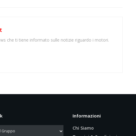
t
ws che ti tiene informato sulle notizie riguardo i motori.
k
Informazioni
Chi Siamo