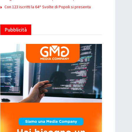
Con 123 iscritti la 64^ Svolte di Popoli si presenta
Pubblicità