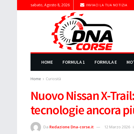
sabato, Agosto 8, 2026
INVIACI LA TUA NOTIZIA
HOME
FORMULA 1
FORMULA E
MO
Home
Curiosità
Nuovo Nissan X-Trail
tecnologie ancora pi
Da
Redazione Dna-corse.it
12 Marzo 2026