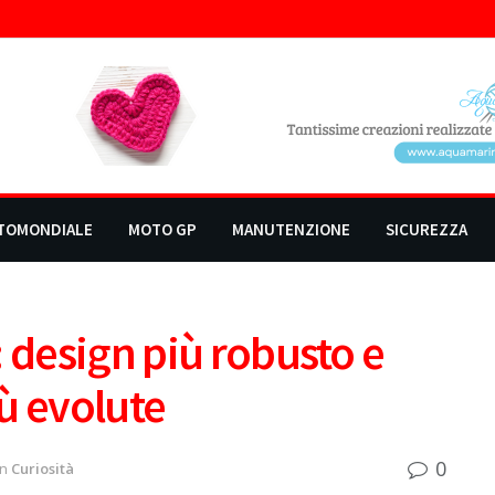
TOMONDIALE
MOTO GP
MANUTENZIONE
SICUREZZA
: design più robusto e
ù evolute
0
in
Curiosità