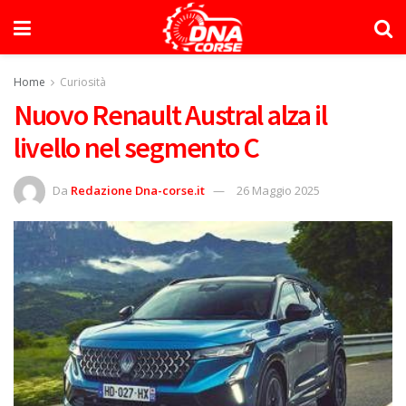
Home
Curiosità
Nuovo Renault Austral alza il
livello nel segmento C
Da
Redazione Dna-corse.it
26 Maggio 2025