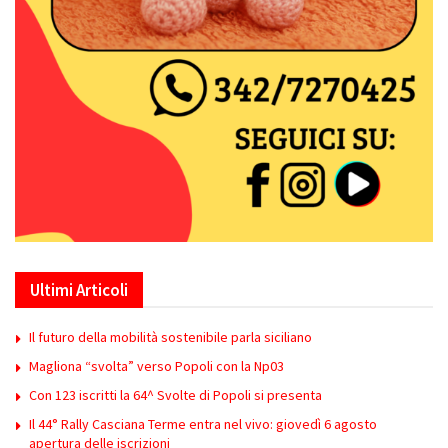
Ultimi Articoli
Il futuro della mobilità sostenibile parla siciliano
Magliona “svolta” verso Popoli con la Np03
Con 123 iscritti la 64^ Svolte di Popoli si presenta
Il 44° Rally Casciana Terme entra nel vivo: giovedì 6 agosto
apertura delle iscrizioni