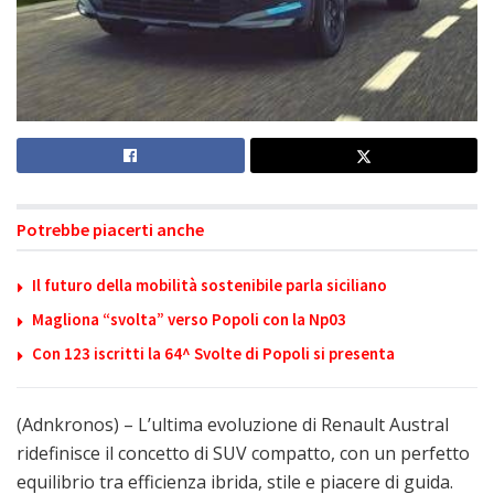
Potrebbe piacerti anche
Il futuro della mobilità sostenibile parla siciliano
Magliona “svolta” verso Popoli con la Np03
Con 123 iscritti la 64^ Svolte di Popoli si presenta
(Adnkronos) – L’ultima evoluzione di Renault Austral
ridefinisce il concetto di SUV compatto, con un perfetto
equilibrio tra efficienza ibrida, stile e piacere di guida.