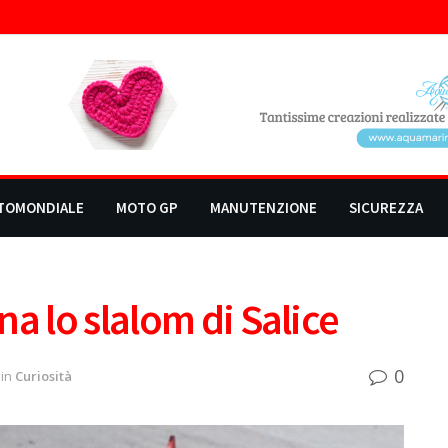
TOMONDIALE
MOTO GP
MANUTENZIONE
SICUREZZA
a lo slalom di Salice
0
in
Curiosità