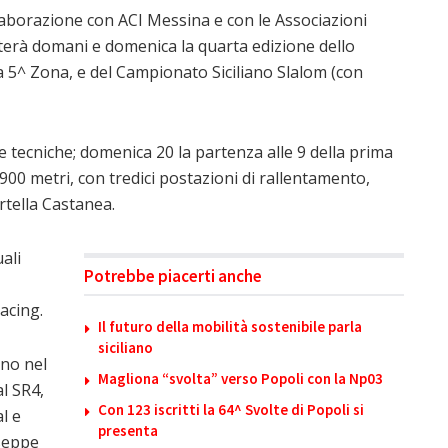
aborazione con ACI Messina e con le Associazioni
sputerà domani e domenica la quarta edizione dello
la 5^ Zona, e del Campionato Siciliano Slalom (con
e tecniche; domenica 20 la partenza alle 9 della prima
2.900 metri, con tredici postazioni di rallentamento,
rtella Castanea.
ali
Potrebbe piacerti anche
acing.
Il futuro della mobilità sostenibile parla
siciliano
ano nel
Magliona “svolta” verso Popoli con la Np03
l SR4,
Con 123 iscritti la 64^ Svolte di Popoli si
l e
presenta
useppe