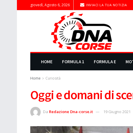
giovedì, Agosto 6, 2026
INVIACI LA TUA NOTIZIA
HOME
FORMULA 1
FORMULA E
MO
Home
Curiosità
Oggi e domani di scen
Da
Redazione Dna-corse.it
19 Giugno 2021