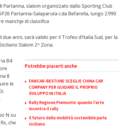
 di Partanna, slalom organizzato dallo Sporting Club
SP26 Partanna-Salaparuta c.da Befarella, lungo 2.990
re manchje di classifica
due anni, sarà valido per il Trofeo d’Italia Sud, per la
iciliano Slalom 2^ Zona.
ria B4
Potrebbe piacerti anche
tore
gna 8
FAWCAR-BESTUNE SCEGLIE CHINA CAR
uire le
COMPANY PER GUIDARE IL PROPRIO
Di
SVILUPPO IN ITALIA
.
Rally Regione Piemonte: quando l’arte
incontra il rally
ppo N su
Il futuro della mobilità sostenibile parla
 Rs, che
siciliano