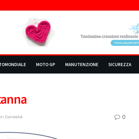
TOMONDIALE
MOTO GP
MANUTENZIONE
SICUREZZA
rtanna
0
in
Curiosità