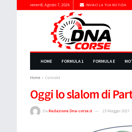
venerdì, Agosto 7, 2026
INVIACI LA TUA NOTIZIA
HOME
FORMULA 1
FORMULA E
MO
Home
Curiosità
Oggi lo slalom di Pa
Da
Redazione Dna-corse.it
23 Maggio 2021