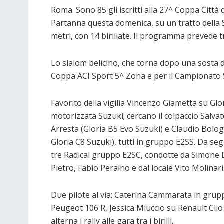
Roma. Sono 85 gli iscritti alla 27^ Coppa Città
Partanna questa domenica, su un tratto della 
metri, con 14 birillate. Il programma prevede t
Lo slalom belicino, che torna dopo una sosta di 
Coppa ACI Sport 5^ Zona e per il Campionato S
Favorito della vigilia Vincenzo Giametta su Glo
motorizzata Suzuki; cercano il colpaccio Salva
Arresta (Gloria B5 Evo Suzuki) e Claudio Bolo
Gloria C8 Suzuki), tutti in gruppo E2SS. Da seg
tre Radical gruppo E2SC, condotte da Simone 
Pietro, Fabio Peraino e dal locale Vito Molinari
Due pilote al via: Caterina Cammarata in gru
Peugeot 106 R, Jessica Miuccio su Renault Clio
alterna i rally alle gara tra i birilli.