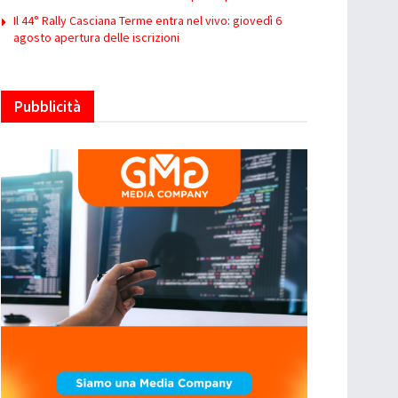
Il 44° Rally Casciana Terme entra nel vivo: giovedì 6
agosto apertura delle iscrizioni
Pubblicità