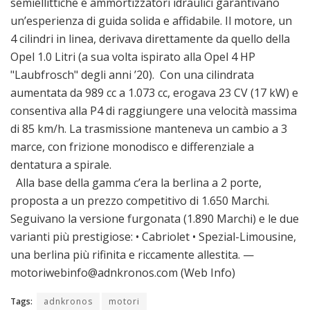
semiellittiche e ammortizzatori idraulici garantivano
un’esperienza di guida solida e affidabile. Il motore, un
4 cilindri in linea, derivava direttamente da quello della
Opel 1.0 Litri (a sua volta ispirato alla Opel 4 HP
"Laubfrosch" degli anni ’20). Con una cilindrata
aumentata da 989 cc a 1.073 cc, erogava 23 CV (17 kW) e
consentiva alla P4 di raggiungere una velocità massima
di 85 km/h. La trasmissione manteneva un cambio a 3
marce, con frizione monodisco e differenziale a
dentatura a spirale.
Alla base della gamma c’era la berlina a 2 porte,
proposta a un prezzo competitivo di 1.650 Marchi.
Seguivano la versione furgonata (1.890 Marchi) e le due
varianti più prestigiose: • Cabriolet • Spezial-Limousine,
una berlina più rifinita e riccamente allestita. —
motoriwebinfo@adnkronos.com (Web Info)
Tags:
adnkronos
motori