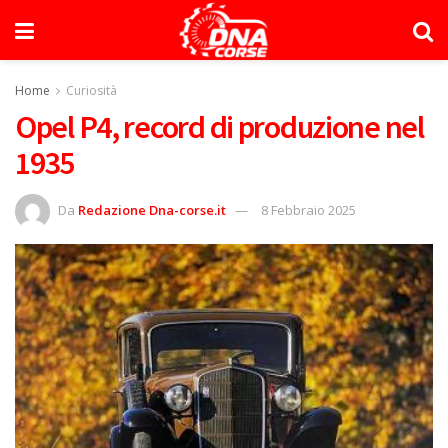
Home
Curiosità
Opel P4, record di produzione nel
1935
Da
Redazione Dna-corse.it
8 Febbraio 2025