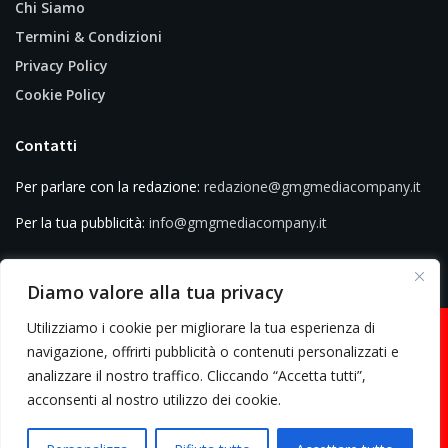
Chi Siamo
Termini & Condizioni
Privacy Policy
Cookie Policy
Contatti
Per parlare con la redazione:
redazione@gmgmediacompany.it
Per la tua pubblicità:
info@gmgmediacompany.it
Diamo valore alla tua privacy
Utilizziamo i cookie per migliorare la tua esperienza di
navigazione, offrirti pubblicità o contenuti personalizzati e
analizzare il nostro traffico. Cliccando “Accetta tutti”,
© 2026 GMG Media Company Di Mossutti Gianluca | Sede legale: Corso
acconsenti al nostro utilizzo dei cookie.
Umberto Maddalena 25 - Cap 83030 - Venticano (AV) | P.IVA:
03234710642 | C.F: MSSGLC89D15L483O | REA: AV - 313130 | Domicilio