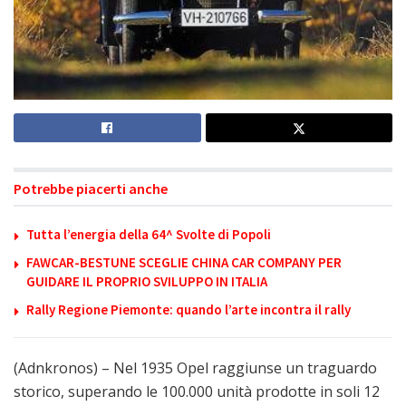
Potrebbe piacerti anche
Tutta l’energia della 64^ Svolte di Popoli
FAWCAR-BESTUNE SCEGLIE CHINA CAR COMPANY PER
GUIDARE IL PROPRIO SVILUPPO IN ITALIA
Rally Regione Piemonte: quando l’arte incontra il rally
(Adnkronos) – Nel 1935 Opel raggiunse un traguardo
storico, superando le 100.000 unità prodotte in soli 12