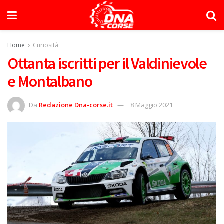
Home
Curiosità
Ottanta iscritti per il Valdinievole
e Montalbano
Da
Redazione Dna-corse.it
8 Maggio 2021