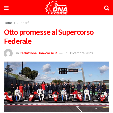
Home
Curiosità
Otto promesse al Supercorso
Federale
Da
Redazione Dna-corse.it
15 Dicembre 2020