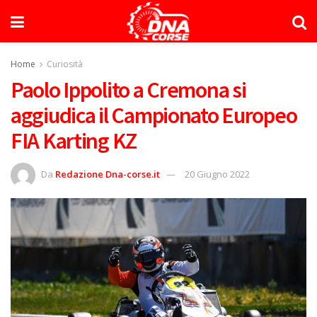
Home
Curiosità
Paolo Ippolito a Cremona si
aggiudica il Campionato Europeo
FIA Karting KZ
Da
Redazione Dna-corse.it
20 Giugno 2022