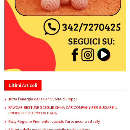
Ultimi Articoli
Tutta l’energia della 64^ Svolte di Popoli
FAWCAR-BESTUNE SCEGLIE CHINA CAR COMPANY PER GUIDARE IL
PROPRIO SVILUPPO IN ITALIA
Rally Regione Piemonte: quando l’arte incontra il rally
Il futuro della mobilità sostenibile parla siciliano