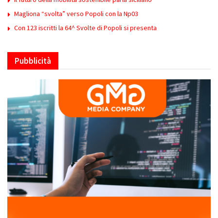
Magliona “svolta” verso Popoli con la Np03
Con 123 iscritti la 64^ Svolte di Popoli si presenta
Pubblicità