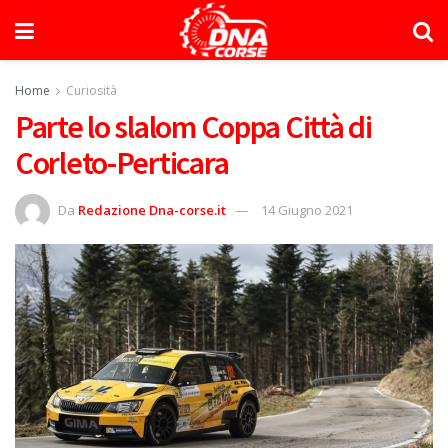
Home
Curiosità
Parte lo slalom Coppa Città di
Corleto-Perticara
Da
Redazione Dna-corse.it
14 Giugno 2021