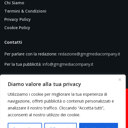
Chi Siamo
Termini & Condizioni
Privacy Policy
Cookie Policy
Contatti
Per parlare con la redazione:
redazione@gmgmediacompany.it
Per la tua pubblicità:
info@gmgmediacompany.it
Diamo valore alla tua privacy
Utilizziamo i cookie per migliorare la tua esperienza di
navigazione, offrirti pubblicità o contenuti personalizzati e
analizzare il nostro traffico. Cliccando “Accetta tutti”,
© 2026 GMG Media Company Di Mossutti Gianluca | Sede legale: Corso
acconsenti al nostro utilizzo dei cookie.
Umberto Maddalena 25 - Cap 83030 - Venticano (AV) | P.IVA:
03234710642 | C.F: MSSGLC89D15L483O | REA: AV - 313130 | Domicilio