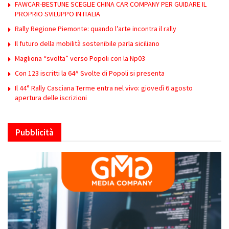
FAWCAR-BESTUNE SCEGLIE CHINA CAR COMPANY PER GUIDARE IL
PROPRIO SVILUPPO IN ITALIA
Rally Regione Piemonte: quando l’arte incontra il rally
Il futuro della mobilità sostenibile parla siciliano
Magliona “svolta” verso Popoli con la Np03
Con 123 iscritti la 64^ Svolte di Popoli si presenta
Il 44° Rally Casciana Terme entra nel vivo: giovedì 6 agosto
apertura delle iscrizioni
Pubblicità