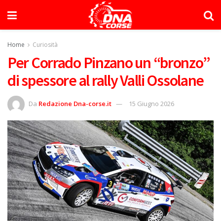
Home
Curiosità
Per Corrado Pinzano un “bronzo”
di spessore al rally Valli Ossolane
Da
Redazione Dna-corse.it
15 Giugno 2026