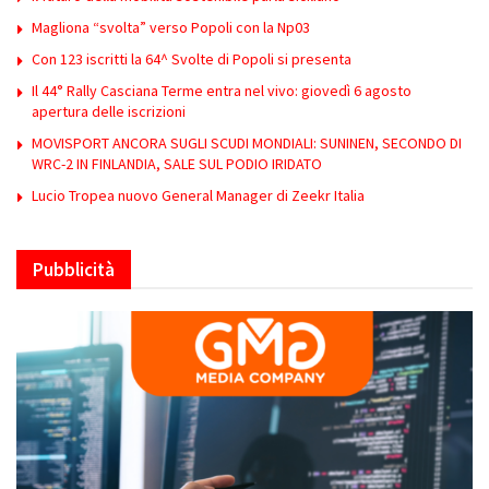
Magliona “svolta” verso Popoli con la Np03
Con 123 iscritti la 64^ Svolte di Popoli si presenta
Il 44° Rally Casciana Terme entra nel vivo: giovedì 6 agosto
apertura delle iscrizioni
MOVISPORT ANCORA SUGLI SCUDI MONDIALI: SUNINEN, SECONDO DI
WRC-2 IN FINLANDIA, SALE SUL PODIO IRIDATO
Lucio Tropea nuovo General Manager di Zeekr Italia
Pubblicità