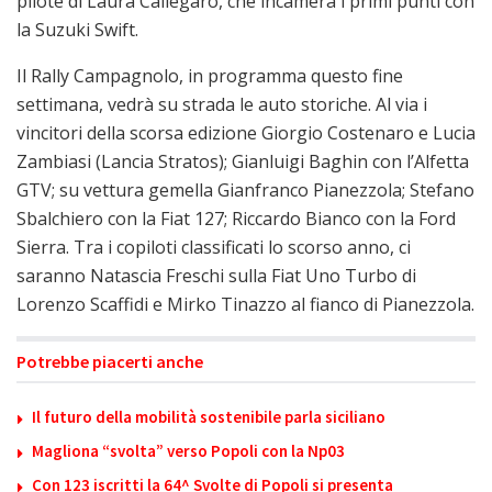
pilote di Laura Callegaro, che incamera i primi punti con
la Suzuki Swift.
Il Rally Campagnolo, in programma questo fine
settimana, vedrà su strada le auto storiche. Al via i
vincitori della scorsa edizione Giorgio Costenaro e Lucia
Zambiasi (Lancia Stratos); Gianluigi Baghin con l’Alfetta
GTV; su vettura gemella Gianfranco Pianezzola; Stefano
Sbalchiero con la Fiat 127; Riccardo Bianco con la Ford
Sierra. Tra i copiloti classificati lo scorso anno, ci
saranno Natascia Freschi sulla Fiat Uno Turbo di
Lorenzo Scaffidi e Mirko Tinazzo al fianco di Pianezzola.
Potrebbe piacerti anche
Il futuro della mobilità sostenibile parla siciliano
Magliona “svolta” verso Popoli con la Np03
Con 123 iscritti la 64^ Svolte di Popoli si presenta