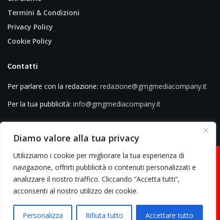
Termini & Condizioni
Privacy Policy
Cookie Policy
Contatti
Per parlare con la redazione:
redazione@gmgmediacompany.it
Per la tua pubblicità:
info@gmgmediacompany.it
Diamo valore alla tua privacy
Utilizziamo i cookie per migliorare la tua esperienza di
navigazione, offrirti pubblicità o contenuti personalizzati e
analizzare il nostro traffico. Cliccando “Accetta tutti”,
© 2026 GMG Media Company Di Mossutti Gianluca | Sede legale: Corso
acconsenti al nostro utilizzo dei cookie.
Umberto Maddalena 25 - Cap 83030 - Venticano (AV) | P.IVA:
03234710642 | C.F: MSSGLC89D15L483O | REA: AV - 313130 | Domicilio
Personalizza
Rifiuta tutto
Accettare tutto
digitale: gmgmediacompany@pec.it