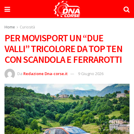
Home
Curiosità
PER MOVISPORT UN “DUE
VALLI” TRICOLORE DA TOP TEN
CON SCANDOLA E FERRAROTTI
Da
Redazione Dna-corse.it
9 Giugno 2026