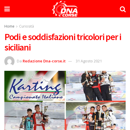
Home
Curiosità
Podi e soddisfazioni tricolori per i
siciliani
Da
Redazione Dna-corse.it
31 Agosto 2021