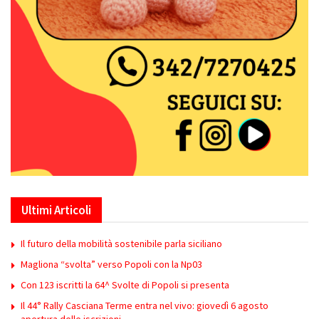
Ultimi Articoli
Il futuro della mobilità sostenibile parla siciliano
Magliona “svolta” verso Popoli con la Np03
Con 123 iscritti la 64^ Svolte di Popoli si presenta
Il 44° Rally Casciana Terme entra nel vivo: giovedì 6 agosto
apertura delle iscrizioni