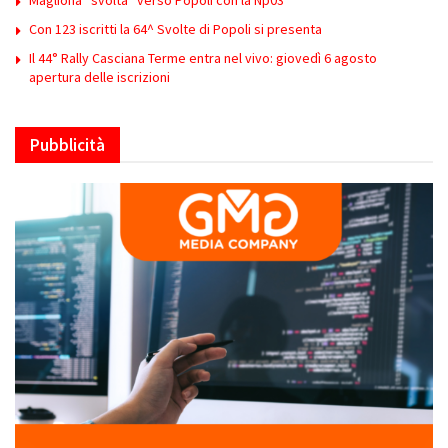
Magliona “svolta” verso Popoli con la Np03
Con 123 iscritti la 64^ Svolte di Popoli si presenta
Il 44° Rally Casciana Terme entra nel vivo: giovedì 6 agosto
apertura delle iscrizioni
Pubblicità