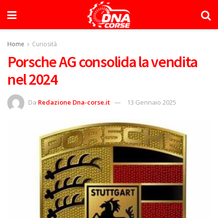
Home
Curiosità
Porsche AG consolida la vendita
nel 2024
Da
Redazione Dna-corse.it
13 Gennaio 2025