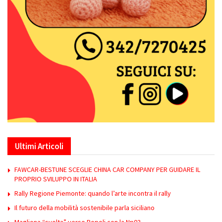
Ultimi Articoli
FAWCAR-BESTUNE SCEGLIE CHINA CAR COMPANY PER GUIDARE IL
PROPRIO SVILUPPO IN ITALIA
Rally Regione Piemonte: quando l’arte incontra il rally
Il futuro della mobilità sostenibile parla siciliano