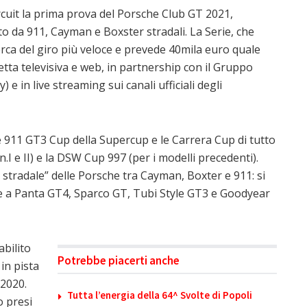
ircuit la prima prova del Porsche Club GT 2021,
 da 911, Cayman e Boxster stradali. La Serie, che
icerca del giro più veloce e prevede 40mila euro quale
etta televisiva e web, in partnership con il Gruppo
e in live streaming sui canali ufficiali degli
e 911 GT3 Cup della Supercup e le Carrera Cup di tutto
.I e II) e la DSW Cup 997 (per i modelli precedenti).
 stradale” delle Porsche tra Cayman, Boxter e 911: si
lire a Panta GT4, Sparco GT, Tubi Style GT3 e Goodyear
abilito
Potrebbe piacerti anche
in pista
 2020.
Tutta l’energia della 64^ Svolte di Popoli
o presi