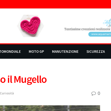
TOMONDIALE
MOTO GP
MANUTENZIONE
SICUREZZA
o il Mugello
0
Curiosità