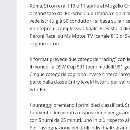
Roma. Si correrà il 10 e 11 aprile al Mugello C
organizzato dal Porsche Club Umbria e animato
vede iscritti già 50 conduttori, si basa sulla r
montepremi complessivo finale. Prevista la dir
Peroni Race, su Ms Motor TV (canale 813 di Sky) 
organizzatori.
Il format prevede due categorie “racing” con l
il mondo: la DSW Cup 991 (per i modelli 991 gen
Cinque categorie coprono invece l’intero “arco
parte dalla classe Entry level/Historic per sa
GT3 RS.
I punteggi premiano i primi dieci classificati. St
l’aumento dei minuti a disposizione per girare 
con 5 turni da 25 minuti, uno in più rispetto al
Per l’assegnazione dei titoli individuali sarann