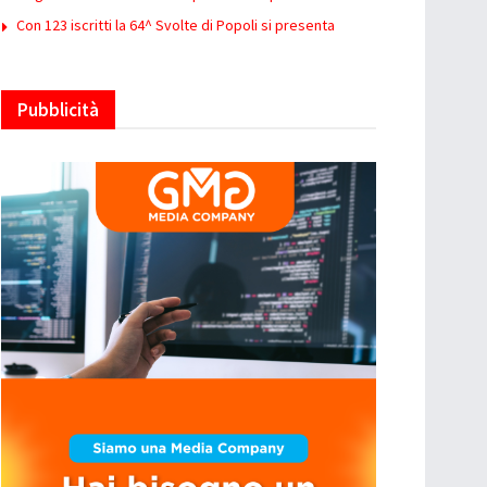
Con 123 iscritti la 64^ Svolte di Popoli si presenta
Pubblicità