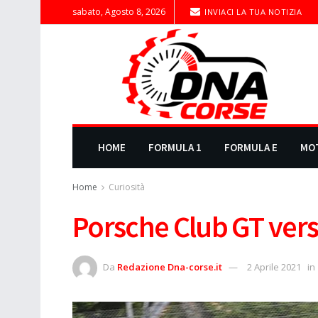
sabato, Agosto 8, 2026
INVIACI LA TUA NOTIZIA
HOME
FORMULA 1
FORMULA E
MO
Home
Curiosità
Porsche Club GT vers
Da
Redazione Dna-corse.it
2 Aprile 2021
in