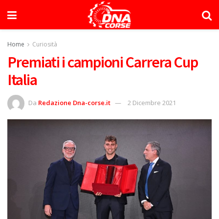
Home
Curiosità
Premiati i campioni Carrera Cup
Italia
Da
Redazione Dna-corse.it
2 Dicembre 2021