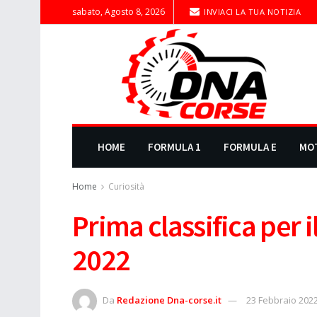
sabato, Agosto 8, 2026
INVIACI LA TUA NOTIZIA
HOME
FORMULA 1
FORMULA E
MO
Home
Curiosità
Prima classifica per 
2022
Da
Redazione Dna-corse.it
23 Febbraio 202