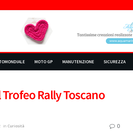
TOMONDIALE
MOTO GP
MANUTENZIONE
SICUREZZA
il Trofeo Rally Toscano
0
2
in
Curiosità