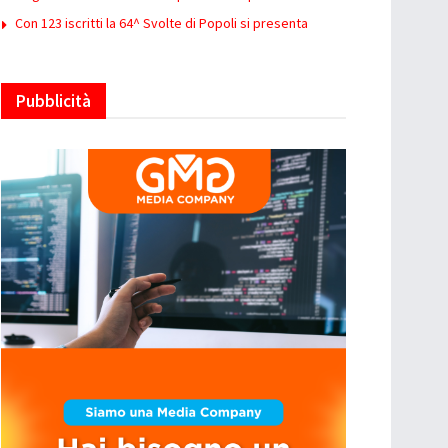
Con 123 iscritti la 64^ Svolte di Popoli si presenta
Pubblicità