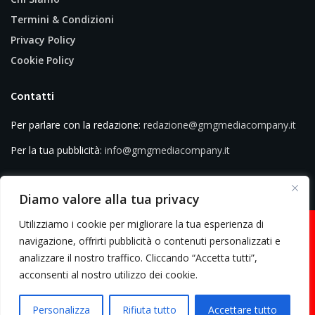
Termini & Condizioni
Privacy Policy
Cookie Policy
Contatti
Per parlare con la redazione:
redazione@gmgmediacompany.it
Per la tua pubblicità:
info@gmgmediacompany.it
Diamo valore alla tua privacy
Utilizziamo i cookie per migliorare la tua esperienza di
navigazione, offrirti pubblicità o contenuti personalizzati e
analizzare il nostro traffico. Cliccando “Accetta tutti”,
© 2026 GMG Media Company Di Mossutti Gianluca | Sede legale: Corso
acconsenti al nostro utilizzo dei cookie.
Umberto Maddalena 25 - Cap 83030 - Venticano (AV) | P.IVA:
03234710642 | C.F: MSSGLC89D15L483O | REA: AV - 313130 | Domicilio
Personalizza
Rifiuta tutto
Accettare tutto
digitale: gmgmediacompany@pec.it