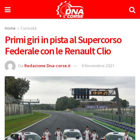
Home
Curiosità
Primi giri in pista al Supercorso
Federale con le Renault Clio
Da
Redazione Dna-corse.it
9 Novembre 2021