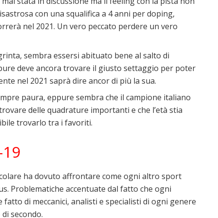
 è mai stata in discussione ma il feeling con la pista non
sastrosa con una squalifica a 4 anni per doping,
orrerà nel 2021. Un vero peccato perdere un vero
grinta, sembra essersi abituato bene al salto di
ure deve ancora trovare il giusto settaggio per poter
ente nel 2021 saprà dire ancor di più la sua.
 sempre paura, eppure sembra che il campione italiano
rovare delle quadrature importanti e che l’età stia
le trovarlo tra i favoriti.
-19
colare ha dovuto affrontare come ogni altro sport
rus. Problematiche accentuate dal fatto che ogni
tto di meccanici, analisti e specialisti di ogni genere
 di secondo.