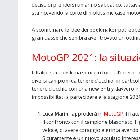
deciso di prendersi un anno sabbatico, tuttav
sta ricevendo la corte di moltissime case motoci
A scombinare le idee dei
bookmaker
potrebbe
gran classe che sembra aver trovato un ottimo 
MotoGP 2021: la situazio
L’Italia è una delle nazioni più forti all’intern
diversi campioni da tenere d’occhio, in partico
tenere d’occhio con una
new entry
davvero in
impossibilitati a partecipare alla stagione 2021
Luca Marini
: approderà in
MotoGP
il frat
il confronto con il campione blasonato. I
veloce, di avere coraggio e grinta avendo
Sicuramente è un nuovo acquisto interessa