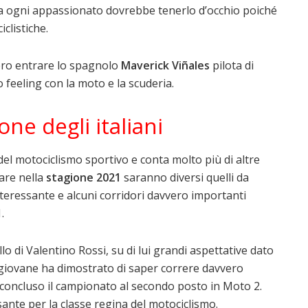
ia ogni appassionato dovrebbe tenerlo d’occhio poiché
clistiche.
ro entrare lo spagnolo
Maverick Viñales
pilota di
feeling con la moto e la scuderia.
ne degli italiani
o del motociclismo sportivo e conta molto più di altre
lare nella
stagione 2021
saranno diversi quelli da
teressante e alcuni corridori davvero importanti
.
ello di Valentino Rossi, su di lui grandi aspettative dato
l giovane ha dimostrato di saper correre davvero
 concluso il campionato al secondo posto in Moto 2.
nte per la classe regina del motociclismo.