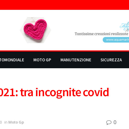
TOMONDIALE
MOTO GP
MANUTENZIONE
SICUREZZA
21: tra incognite covid
0
0
in
Moto Gp