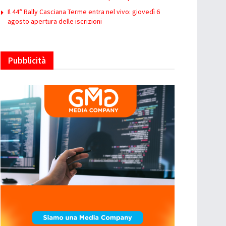
Il 44° Rally Casciana Terme entra nel vivo: giovedì 6
agosto apertura delle iscrizioni
Pubblicità