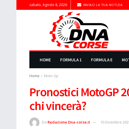
sabato, Agosto 8, 2026
INVIACI LA TUA NOTIZIA
HOME
FORMULA 1
FORMULA E
MO
Home
Moto Gp
Pronostici MotoGP 20
chi vincerà?
Da
Redazione Dna-corse.it
10 Dicembre 202