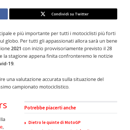
Condividi su Twitter
ipale e più importante per tutti i motociclisti più forti
 globo. Per tutti gli appassionati allora sarà un bene
agione
2021
con inizio provvisoriamente previsto il 28
 la stagione appena finita confronteremo le notizie
vid-19
.
ire una valutazione accurata sulla situazione del
assimo campionato motociclistico.
rs
Potrebbe piacerti anche
lla
Dietro le quinte di MotoGP
ne
,