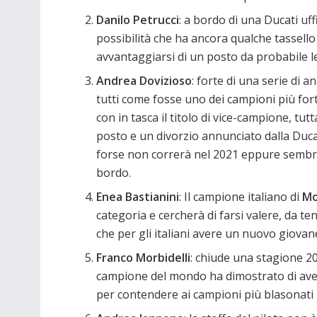
Danilo Petrucci
: a bordo di una Ducati uff
possibilità che ha ancora qualche tassello
avvantaggiarsi di un posto da probabile l
Andrea Dovizioso
: forte di una serie di
tutti come fosse uno dei campioni più fort
con in tasca il titolo di vice-campione, tut
posto e un divorzio annunciato dalla Ducat
forse non correrà nel 2021 eppure sembra
bordo.
Enea Bastianini
: Il campione italiano di
Mo
categoria e cercherà di farsi valere, da te
che per gli italiani avere un nuovo giovan
Franco Morbidelli
: chiude una stagione 20
campione del mondo ha dimostrato di aver
per contendere ai campioni più blasonati il