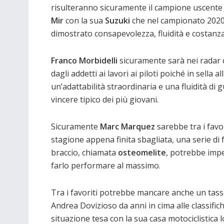
risulteranno sicuramente il campione uscent
Mir
con la sua
Suzuki
che nel campionato 202
dimostrato consapevolezza, fluidità e costanza
Franco Morbidelli
sicuramente sarà nei radar di
dagli addetti ai lavori ai piloti poiché in sella
un’adattabilità straordinaria e una fluidità d
vincere tipico dei più giovani.
Sicuramente
Marc Marquez
sarebbe tra i favor
stagione appena finita sbagliata, una serie di 
braccio, chiamata
osteomelite
, potrebbe imp
farlo performare al massimo.
Tra i favoriti potrebbe mancare anche un tasse
Andrea Dovizioso da anni in cima alle classifich
situazione tesa con la sua casa motociclistica 