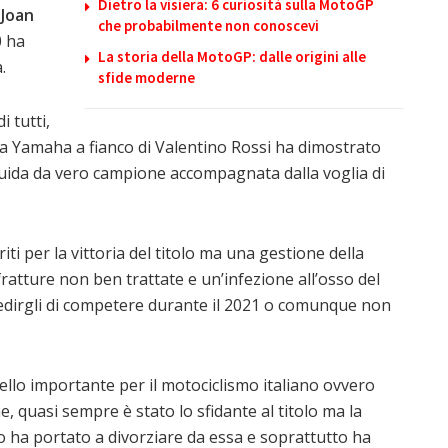
Dietro la visiera: 6 curiosità sulla MotoGP
e
Joan
che probabilmente non conoscevi
0 ha
La storia della MotoGP: dalle origini alle
.
sfide moderne
 tutti,
 alla Yamaha a fianco di Valentino Rossi ha dimostrato
i guida da vero campione accompagnata dalla voglia di
iti per la vittoria del titolo ma una gestione della
fratture non ben trattate e un’infezione all’osso del
edirgli di competere durante il 2021 o comunque non
llo importante per il motociclismo italiano ovvero
e, quasi sempre è stato lo sfidante al titolo ma la
lo ha portato a divorziare da essa e soprattutto ha