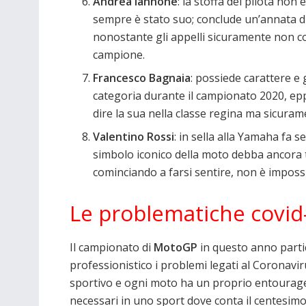
Andrea Iannone
: la stoffa del pilota non
sempre è stato suo; conclude un’annata di
nonostante gli appelli sicuramente non c
campione.
Francesco Bagnaia
: possiede carattere e 
categoria durante il campionato 2020, epp
dire la sua nella classe regina ma sicuram
Valentino Rossi
: in sella alla Yamaha fa
simbolo iconico della moto debba ancora t
cominciando a farsi sentire, non è impossibi
Le problematiche covid
Il campionato di
MotoGP
in questo anno parti
professionistico i problemi legati al Coronavi
sportivo e ogni moto ha un proprio entourage fa
necessari in uno sport dove conta il centesimo