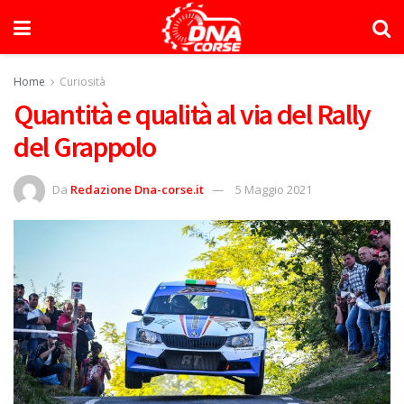
Home
Curiosità
Quantità e qualità al via del Rally
del Grappolo
Da
Redazione Dna-corse.it
5 Maggio 2021