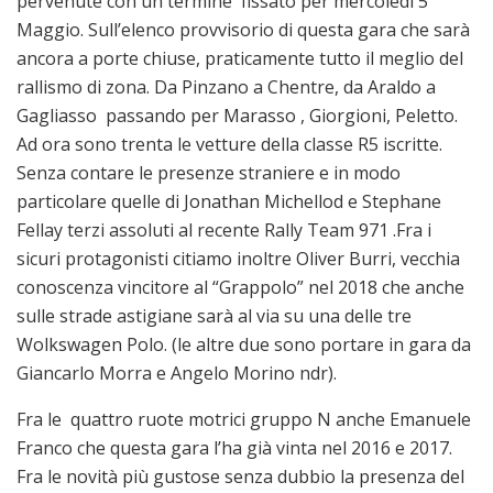
pervenute con un termine fissato per mercoledì 5
Maggio. Sull’elenco provvisorio di questa gara che sarà
ancora a porte chiuse, praticamente tutto il meglio del
rallismo di zona. Da Pinzano a Chentre, da Araldo a
Gagliasso passando per Marasso , Giorgioni, Peletto.
Ad ora sono trenta le vetture della classe R5 iscritte.
Senza contare le presenze straniere e in modo
particolare quelle di Jonathan Michellod e Stephane
Fellay terzi assoluti al recente Rally Team 971 .Fra i
sicuri protagonisti citiamo inoltre Oliver Burri, vecchia
conoscenza vincitore al “Grappolo” nel 2018 che anche
sulle strade astigiane sarà al via su una delle tre
Wolkswagen Polo. (le altre due sono portare in gara da
Giancarlo Morra e Angelo Morino ndr).
Fra le quattro ruote motrici gruppo N anche Emanuele
Franco che questa gara l’ha già vinta nel 2016 e 2017.
Fra le novità più gustose senza dubbio la presenza del