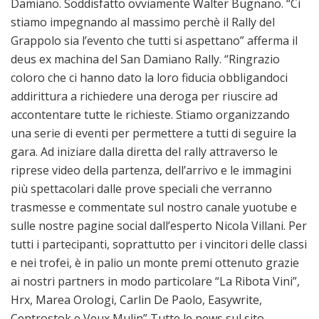
Damiano. Soddisfatto ovviamente Walter Bugnano. “Ci
stiamo impegnando al massimo perchè il Rally del
Grappolo sia l’evento che tutti si aspettano” afferma il
deus ex machina del San Damiano Rally. “Ringrazio
coloro che ci hanno dato la loro fiducia obbligandoci
addirittura a richiedere una deroga per riuscire ad
accontentare tutte le richieste. Stiamo organizzando
una serie di eventi per permettere a tutti di seguire la
gara. Ad iniziare dalla diretta del rally attraverso le
riprese video della partenza, dell’arrivo e le immagini
più spettacolari dalle prove speciali che verranno
trasmesse e commentate sul nostro canale yuotube e
sulle nostre pagine social dall’esperto Nicola Villani. Per
tutti i partecipanti, soprattutto per i vincitori delle classi
e nei trofei, è in palio un monte premi ottenuto grazie
ai nostri partners in modo particolare “La Ribota Vini”,
Hrx, Marea Orologi, Carlin De Paolo, Easywrite,
Centrostok e Veux Mulin” Tutte le news sul sito