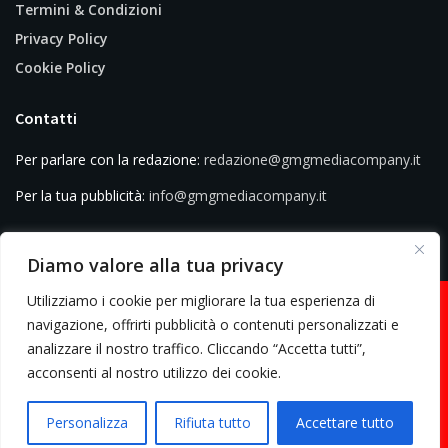
Termini & Condizioni
Privacy Policy
Cookie Policy
Contatti
Per parlare con la redazione:
redazione@gmgmediacompany.it
Per la tua pubblicità:
info@gmgmediacompany.it
Diamo valore alla tua privacy
Utilizziamo i cookie per migliorare la tua esperienza di
navigazione, offrirti pubblicità o contenuti personalizzati e
analizzare il nostro traffico. Cliccando “Accetta tutti”,
© 2026 GMG Media Company Di Mossutti Gianluca | Sede legale: Corso
acconsenti al nostro utilizzo dei cookie.
Umberto Maddalena 25 - Cap 83030 - Venticano (AV) | P.IVA:
03234710642 | C.F: MSSGLC89D15L483O | REA: AV - 313130 | Domicilio
Personalizza
Rifiuta tutto
Accettare tutto
digitale: gmgmediacompany@pec.it