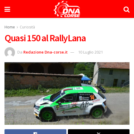
Home
Curiosità
Quasi 150 al RallyLana
Da
Redazione Dna-corse.it
10 Luglio 2021