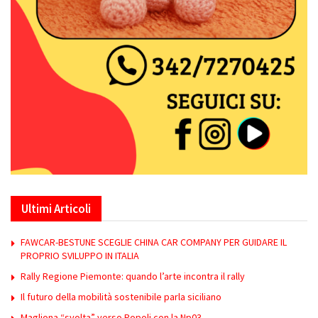
Ultimi Articoli
FAWCAR-BESTUNE SCEGLIE CHINA CAR COMPANY PER GUIDARE IL
PROPRIO SVILUPPO IN ITALIA
Rally Regione Piemonte: quando l’arte incontra il rally
Il futuro della mobilità sostenibile parla siciliano
Magliona “svolta” verso Popoli con la Np03