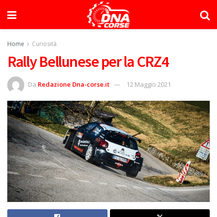
Home
Curiosità
Rally Bellunese per la CRZ4
Da
Redazione Dna-corse.it
12 Maggio 2021