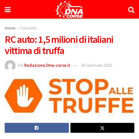
Home
Curiosità
RC auto: 1,5 milioni di italiani
vittima di truffa
Da
Redazione Dna-corse.it
30 Gennaio 2025