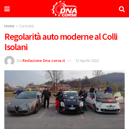
Home
Curiosità
Regolarità auto moderne al Colli
Isolani
Da
Redazione Dna-corse.it
12 Aprile 2022