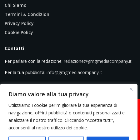
Chi Siamo
Termini & Condizioni
Privacy Policy
Cookie Policy
Contatti
Per parlare con la redazione:
redazione@gmgmediacompany.it
Per la tua pubblicità:
info@gmgmediacompany.it
Diamo valore alla tua privacy
Utilizziamo i cookie per migliorare la tua esperienza di
navigazione, offrirti pubblicità o contenuti personalizzati e
analizzare il nostro traffico. Cliccando “Accetta tutti”,
© 2026 GMG Media Company Di Mossutti Gianluca | Sede legale: Corso
acconsenti al nostro utilizzo dei cookie.
Umberto Maddalena 25 - Cap 83030 - Venticano (AV) | P.IVA:
03234710642 | C.F: MSSGLC89D15L483O | REA: AV - 313130 | Domicilio