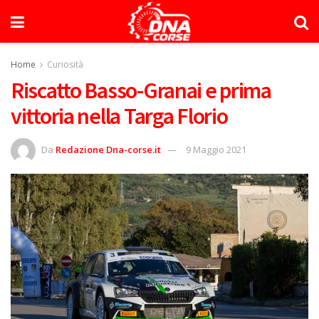
Home
Curiosità
Riscatto Basso-Granai e prima
vittoria nella Targa Florio
Da
Redazione Dna-corse.it
9 Maggio 2021