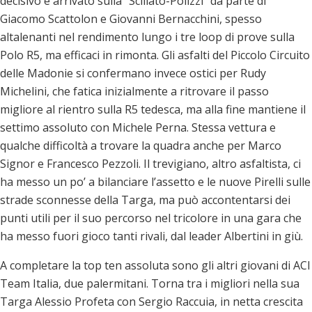
decisivo è arrivato sulla “Scillato-Polizzi” da parte di
Giacomo Scattolon e Giovanni Bernacchini, spesso
altalenanti nel rendimento lungo i tre loop di prove sulla
Polo R5, ma efficaci in rimonta. Gli asfalti del Piccolo Circuito
delle Madonie si confermano invece ostici per Rudy
Michelini, che fatica inizialmente a ritrovare il passo
migliore al rientro sulla R5 tedesca, ma alla fine mantiene il
settimo assoluto con Michele Perna. Stessa vettura e
qualche difficoltà a trovare la quadra anche per Marco
Signor e Francesco Pezzoli. Il trevigiano, altro asfaltista, ci
ha messo un po’ a bilanciare l’assetto e le nuove Pirelli sulle
strade sconnesse della Targa, ma può accontentarsi dei
punti utili per il suo percorso nel tricolore in una gara che
ha messo fuori gioco tanti rivali, dal leader Albertini in giù.
A completare la top ten assoluta sono gli altri giovani di ACI
Team Italia, due palermitani. Torna tra i migliori nella sua
Targa Alessio Profeta con Sergio Raccuia, in netta crescita